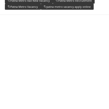
Patna Metro Rail New Vacancy
Patna Metro Recruitment
Patna Metro Vacancy
patna metro vacancy apply online