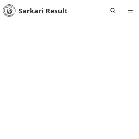
Skip
Sarkari Result
M
to
content