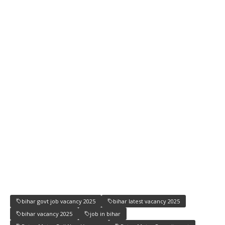
bihar govt job vacancy 2025
bihar latest vacancy 2025
bihar vacancy 2025
job in bihar